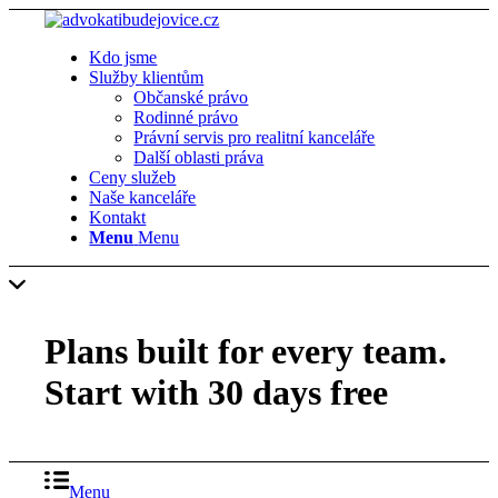
Kdo jsme
Služby klientům
Občanské právo
Rodinné právo
Právní servis pro realitní kanceláře
Další oblasti práva
Ceny služeb
Naše kanceláře
Kontakt
Menu
Menu
Plans built for every team.
Start with
30 days free
Menu