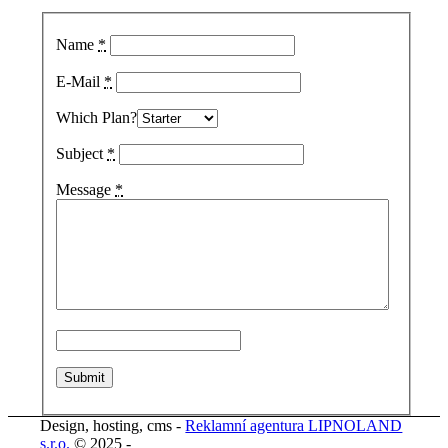
Name
*
E-Mail
*
Which Plan?
Subject
*
Message
*
Design, hosting, cms -
Reklamní agentura LIPNOLAND
s.r.o.
© 2025 -