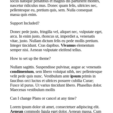
sociis natoque penatibus et magnis dis parturient montes,
nascetur ridiculus mus. Donec quam felis, ultricies nec,
pellentesque eu, pretium quis, sem. Nulla consequat
massa quis enim.
Support Included?
Donec pede justo, fringilla vel, aliquet nec, vulputate eget,
arcu. In enim justo, rhoncus ut, imperdiet a, venenatis
vitae, justo. Nullam dictum felis eu pede mollis pretium.
Integer tincidunt. Cras dapibus.
Vivamus
elementum
semper nisi. Aenean vulputate eleifend tellus.
How to set up the theme?
Nullam sagittis. Suspendisse pulvinar, augue ac venenatis
condimentum
, sem libero volutpat nibh, nec pellentesque
velit pede quis nunc. Vestibulum ante
ipsum
primis in
faucibus orci luctus et ultrices posuere cubilia Curae;
Fusce id purus. Ut varius tincidunt libero. Phasellus dolor.
Maecenas vestibulum mollis
Can I change Plans or cancel at any time?
Lorem ipsum dolor sit amet, consectetuer adipiscing elit.
Aenean
commodo ligula eget dolor. Aenean massa. Cum