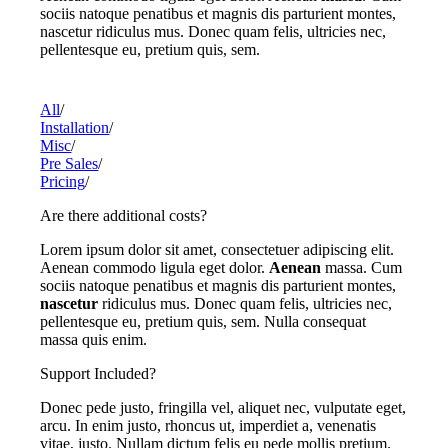
sociis natoque penatibus et magnis dis parturient montes,
nascetur ridiculus mus. Donec quam felis, ultricies nec,
pellentesque eu, pretium quis, sem.
All
/
Installation
/
Misc
/
Pre Sales
/
Pricing
/
Are there additional costs?
Lorem ipsum dolor sit amet, consectetuer adipiscing elit.
Aenean commodo ligula eget dolor.
Aenean
massa. Cum
sociis natoque penatibus et magnis dis parturient montes,
nascetur
ridiculus mus. Donec quam felis, ultricies nec,
pellentesque eu, pretium quis, sem. Nulla consequat
massa quis enim.
Support Included?
Donec pede justo, fringilla vel, aliquet nec, vulputate eget,
arcu. In enim justo, rhoncus ut, imperdiet a, venenatis
vitae, justo. Nullam dictum felis eu pede mollis pretium.