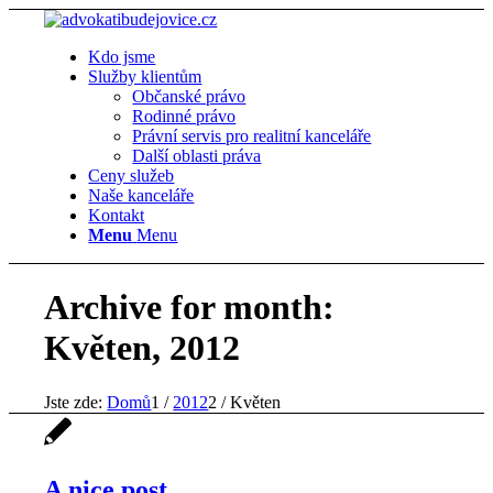
Kdo jsme
Služby klientům
Občanské právo
Rodinné právo
Právní servis pro realitní kanceláře
Další oblasti práva
Ceny služeb
Naše kanceláře
Kontakt
Menu
Menu
Archive for month:
Květen, 2012
Jste zde:
Domů
1
/
2012
2
/
Květen
A nice post