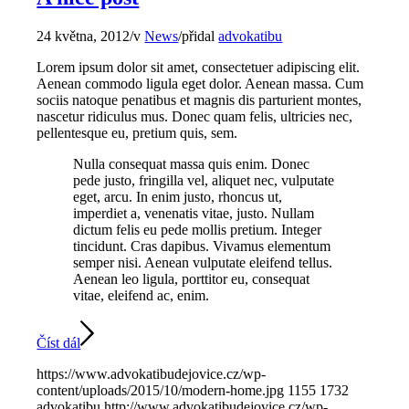
24 května, 2012
/
v
News
/
přidal
advokatibu
Lorem ipsum dolor sit amet, consectetuer adipiscing elit.
Aenean commodo ligula eget dolor. Aenean massa. Cum
sociis natoque penatibus et magnis dis parturient montes,
nascetur ridiculus mus. Donec quam felis, ultricies nec,
pellentesque eu, pretium quis, sem.
Nulla consequat massa quis enim. Donec
pede justo, fringilla vel, aliquet nec, vulputate
eget, arcu. In enim justo, rhoncus ut,
imperdiet a, venenatis vitae, justo. Nullam
dictum felis eu pede mollis pretium. Integer
tincidunt. Cras dapibus. Vivamus elementum
semper nisi. Aenean vulputate eleifend tellus.
Aenean leo ligula, porttitor eu, consequat
vitae, eleifend ac, enim.
Číst dál
https://www.advokatibudejovice.cz/wp-
content/uploads/2015/10/modern-home.jpg
1155
1732
advokatibu
http://www.advokatibudejovice.cz/wp-