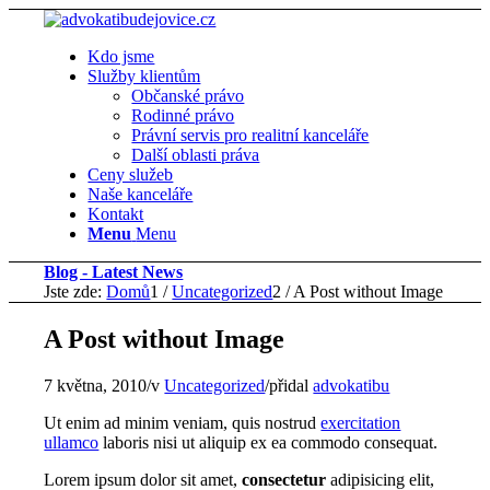
Kdo jsme
Služby klientům
Občanské právo
Rodinné právo
Právní servis pro realitní kanceláře
Další oblasti práva
Ceny služeb
Naše kanceláře
Kontakt
Menu
Menu
Blog - Latest News
Jste zde:
Domů
1
/
Uncategorized
2
/
A Post without Image
A Post without Image
7 května, 2010
/
v
Uncategorized
/
přidal
advokatibu
Ut enim ad minim veniam, quis nostrud
exercitation
ullamco
laboris nisi ut aliquip ex ea commodo consequat.
Lorem ipsum dolor sit amet,
consectetur
adipisicing elit,