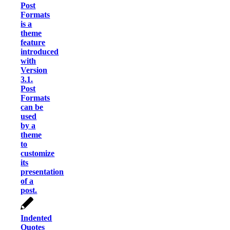
Post
Formats
is a
theme
feature
introduced
with
Version
3.1.
Post
Formats
can be
used
by a
theme
to
customize
its
presentation
of a
post.
Indented
Quotes