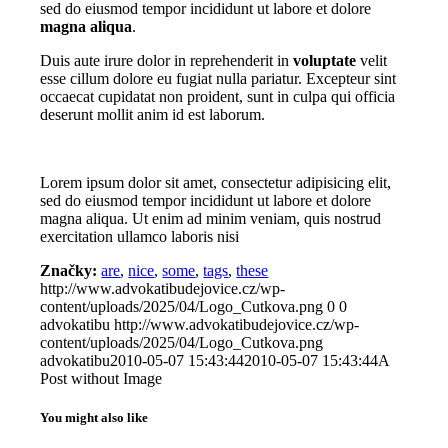
sed do eiusmod tempor incididunt ut labore et dolore
magna aliqua
.
Duis aute irure dolor in reprehenderit in
voluptate
velit
esse cillum dolore eu fugiat nulla pariatur. Excepteur sint
occaecat cupidatat non proident, sunt in culpa qui officia
deserunt mollit anim id est laborum.
Lorem ipsum dolor sit amet, consectetur adipisicing elit,
sed do eiusmod tempor incididunt ut labore et dolore
magna aliqua. Ut enim ad minim veniam, quis nostrud
exercitation ullamco laboris nisi
Značky:
are
,
nice
,
some
,
tags
,
these
http://www.advokatibudejovice.cz/wp-
content/uploads/2025/04/Logo_Cutkova.png
0
0
advokatibu
http://www.advokatibudejovice.cz/wp-
content/uploads/2025/04/Logo_Cutkova.png
advokatibu
2010-05-07 15:43:44
2010-05-07 15:43:44
A
Post without Image
You might also like