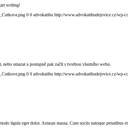
art writing!
o_Cutkova.png
0
0
advokatibu
http://www.advokatibudejovice.cz/wp-c
t, nebo smazat a postupně pak začít s tvorbou vlastního webu.
o_Cutkova.png
0
0
advokatibu
http://www.advokatibudejovice.cz/wp-c
mmodo ligula eget dolor. Aenean massa. Cum sociis natoque penatibus et