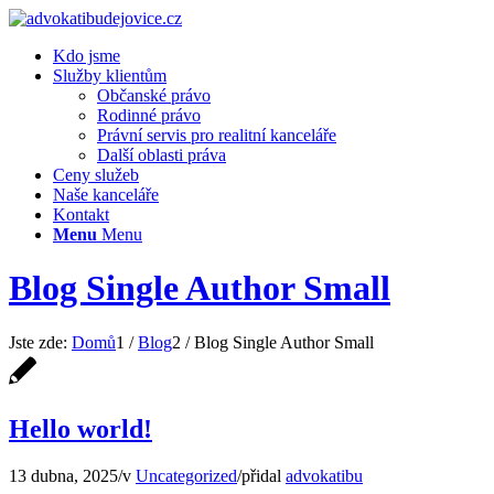
Kdo jsme
Služby klientům
Občanské právo
Rodinné právo
Právní servis pro realitní kanceláře
Další oblasti práva
Ceny služeb
Naše kanceláře
Kontakt
Menu
Menu
Blog Single Author Small
Jste zde:
Domů
1
/
Blog
2
/
Blog Single Author Small
Hello world!
13 dubna, 2025
/
v
Uncategorized
/
přidal
advokatibu