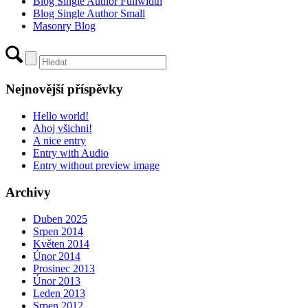
Blog Single Author Fullwidth
Blog Single Author Small
Masonry Blog
Nejnovější příspěvky
Hello world!
Ahoj všichni!
A nice entry
Entry with Audio
Entry without preview image
Archivy
Duben 2025
Srpen 2014
Květen 2014
Únor 2014
Prosinec 2013
Únor 2013
Leden 2013
Srpen 2012