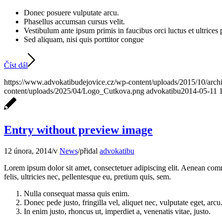
Donec posuere vulputate arcu.
Phasellus accumsan cursus velit.
Vestibulum ante ipsum primis in faucibus orci luctus et ultrices
Sed aliquam, nisi quis porttitor congue
Číst dál
https://www.advokatibudejovice.cz/wp-content/uploads/2015/10/archi
content/uploads/2025/04/Logo_Cutkova.png
advokatibu
2014-05-11 
Entry without preview image
12 února, 2014
/
v
News
/
přidal
advokatibu
Lorem ipsum dolor sit amet, consectetuer adipiscing elit. Aenean co
felis, ultricies nec, pellentesque eu, pretium quis, sem.
Nulla consequat massa quis enim.
Donec pede justo, fringilla vel, aliquet nec, vulputate eget, arcu
In enim justo, rhoncus ut, imperdiet a, venenatis vitae, justo.