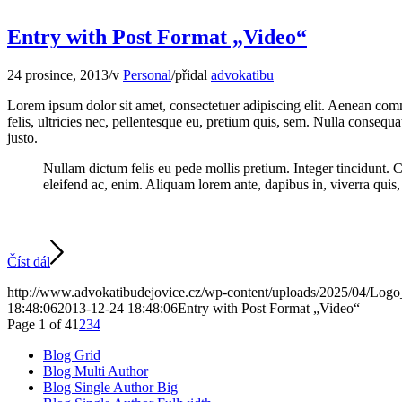
Entry with Post Format „Video“
24 prosince, 2013
/
v
Personal
/
přidal
advokatibu
Lorem ipsum dolor sit amet, consectetuer adipiscing elit. Aenean co
felis, ultricies nec, pellentesque eu, pretium quis, sem. Nulla consequa
justo.
Nullam dictum felis eu pede mollis pretium. Integer tincidunt. 
eleifend ac, enim. Aliquam lorem ante, dapibus in, viverra quis, f
Číst dál
http://www.advokatibudejovice.cz/wp-content/uploads/2025/04/Log
18:48:06
2013-12-24 18:48:06
Entry with Post Format „Video“
Page 1 of 4
1
2
3
4
Blog Grid
Blog Multi Author
Blog Single Author Big