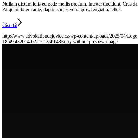
Nullam dictum felis eu pede mollis pretium. Integer tincidunt. Cras da
Aliquam lorem ante, dapibus in, viverra quis, feugiat a, tellus.
Číst dál
http://www.advokatibudejovice.cz/wp-content/uploads/2025/04/Log
18:49:48
2014-02-12 18:49:48
Entry without preview image