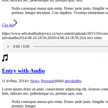
felis, ultricies nec, pellentesque eu, pretium quis, sem.
Nulla consequat massa quis enim. Donec pede justo, fringilla vel,
pretium. Integer tincidunt. Cras dapibus. Vivamus elementum semp
Číst dál
https://www.advokatibudejovice.cz/wp-content/uploads/2015/10/const
advokatibu
2014-08-24 18:56:26
2014-08-24 18:56:26
A nice entry
Entry with Audio
11 května, 2014
/
v
News
,
Personal
/
přidal
advokatibu
Lorem ipsum dolor sit amet, consectetuer adipiscing elit. Aenean co
felis, ultricies nec, pellentesque eu, pretium quis, sem.
Nulla consequat massa quis enim. Donec pede justo, fringilla vel,
pretium. Integer.