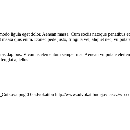
mmodo ligula eget dolor. Aenean massa. Cum sociis natoque penatibus et
t massa quis enim. Donec pede justo, fringilla vel, aliquet nec, vulputate
Cras dapibus. Vivamus elementum semper nisi. Aenean vulputate eleifend t
eugiat a, tellus.
o_Cutkova.png
0
0
advokatibu
http://www.advokatibudejovice.cz/wp-c