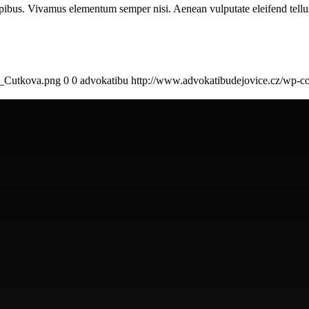
pibus. Vivamus elementum semper nisi. Aenean vulputate eleifend tellus. 
o_Cutkova.png
0
0
advokatibu
http://www.advokatibudejovice.cz/wp-c