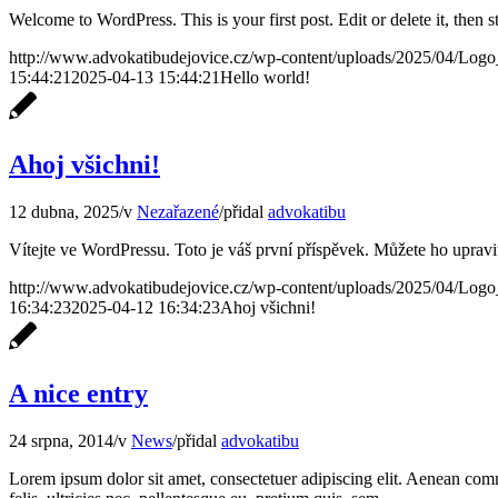
Welcome to WordPress. This is your first post. Edit or delete it, then st
http://www.advokatibudejovice.cz/wp-content/uploads/2025/04/Log
15:44:21
2025-04-13 15:44:21
Hello world!
Ahoj všichni!
12 dubna, 2025
/
v
Nezařazené
/
přidal
advokatibu
Vítejte ve WordPressu. Toto je váš první příspěvek. Můžete ho upravi
http://www.advokatibudejovice.cz/wp-content/uploads/2025/04/Log
16:34:23
2025-04-12 16:34:23
Ahoj všichni!
A nice entry
24 srpna, 2014
/
v
News
/
přidal
advokatibu
Lorem ipsum dolor sit amet, consectetuer adipiscing elit. Aenean co