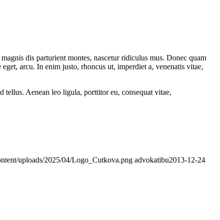
 magnis dis parturient montes, nascetur ridiculus mus. Donec quam
 eget, arcu. In enim justo, rhoncus ut, imperdiet a, venenatis vitae,
ellus. Aenean leo ligula, porttitor eu, consequat vitae,
ontent/uploads/2025/04/Logo_Cutkova.png
advokatibu
2013-12-24