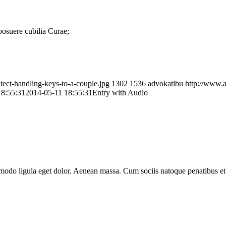
 posuere cubilia Curae;
tect-handling-keys-to-a-couple.jpg
1302
1536
advokatibu
http://www.
18:55:31
2014-05-11 18:55:31
Entry with Audio
mmodo ligula eget dolor. Aenean massa. Cum sociis natoque penatibus et
.