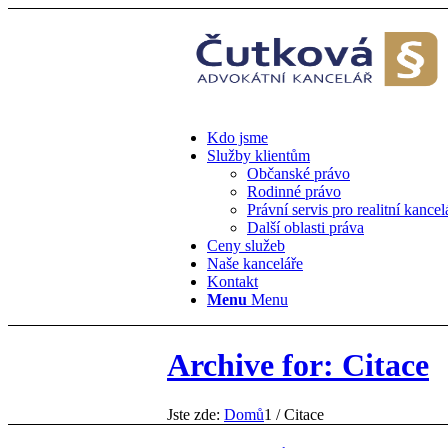
Kdo jsme
Služby klientům
Občanské právo
Rodinné právo
Právní servis pro realitní kancel
Další oblasti práva
Ceny služeb
Naše kanceláře
Kontakt
Menu
Menu
Archive for: Citace
Jste zde:
Domů
1
/
Citace